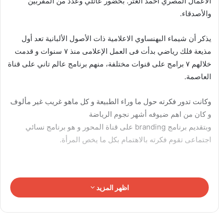
الأعمال المصري أحمد العتر. بحضور عائلي وعدد من المقربين
والأصدقاء.
يذكر أن شيماء البهنساوي الاعلامية ذات الأصول الألبانية تعد أول
مذيعة فلك رياضي بدأت فى العمل الإعلامى منذ ٧ سنوات و قدمت
خلالهم ٧ برامج على ‎قنوات مختلفة، منهم برنامج عالم تاني على قناة
العاصمة.
‎وكانت تدور فكرته حول ما وراء الطبيعة و كل ماهو غريب غير مألوف
و كان من اهم ضيوفه أشهر نجوم الرياضة
‎وبتقديم برنامج branding على قناة المحور و هو برنامج نسائي
اجتماعى تقوم فكرته بالاهتمام بكل ما يخص المرأة.
اظهر المزيد
اما عن رجل الاعمال الدكتور أحمد العتر يعد من أهم وأصغر رجال
الأعمال المستثمرين حاليا في القطاع العقاري، فى مدن القاهرة
الجديدة والتجمع الخامس والعاصمة الإدارية الجديدة ،