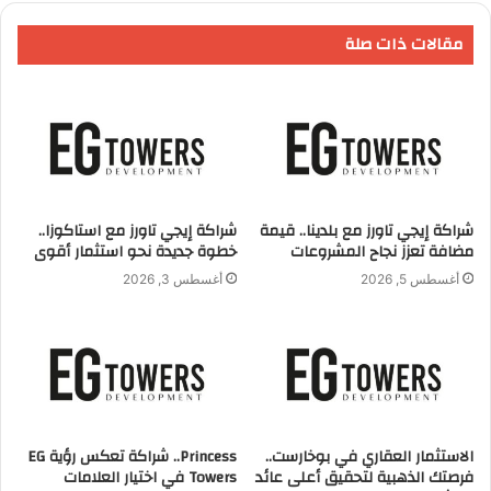
مقالات ذات صلة
الدكتور احمد العترفهو اصغر شاب ناجح في القطاع العقاري مؤسس
شركة جبال للتطوير العقاري وبانتهاء عام 2020 دخل العاصمة
الادارية الجديدة بمجموعة كبيرة من المشاريع الكبري باستثمارات
تقدر بحوالي ١٢ مليار جنيه
شراكة إيجي تاورز مع بلدينا.. قيمة
شراكة إيجي تاورز مع استاكوزا..
S
E
M
F
مضافة تعزز نجاح المشروعات
خطوة جديدة نحو استثمار أقوى
h
m
a
a
أغسطس 5, 2026
أغسطس 3, 2026
ar
ai
st
c
e
l
o
e
d
b
o
o
n
o
الاستثمار العقاري في بوخارست..
Princess.. شراكة تعكس رؤية EG
فرصتك الذهبية لتحقيق أعلى عائد
Towers في اختيار العلامات