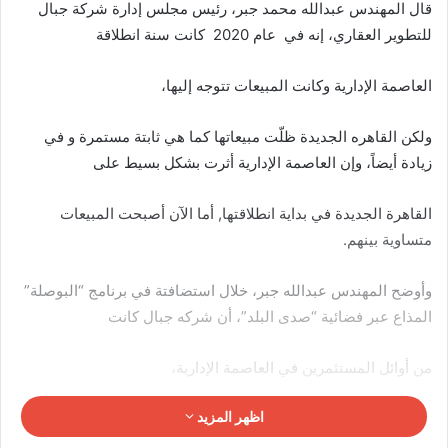
قال المهندس عبدالله محمد جبر، رئيس مجلس إدارة شركة جبال
للتطوير العقاري، إنه في عام 2020 كانت سنة انطلاقة
العاصمة الإدارية وكانت المبيعات تتوجه إليها،
ولكن القاهره الجديدة ظلّت مبيعاتها كما هي ثابتة مستمرة و في
زيادة أيضاً، وإن العاصمة الإدارية أثرت بشكل بسيط على
القاهرة الجديدة في بداية انطلاقتها, أما الآن أصبحت المبيعات
متساوية بينهم.
وأوضح المهندس عبدالله جبر، خلال استضافتة في برنامج “البوصلة”
المذاع عبر فضائية “صدى البلد”، أن شركه جبال كانت
من أوائل المستثمرين في العاصمة الإدارية،
اظهر المزيد
وأن أول استثمار لهم في العاصمة الإداريه هو (برج جي دي تاور
العاصمة الإدارية JD Towers New Capital)، وتم بيعه بنسبة