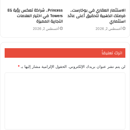
الاستثمار العقاري في بوخارست..
Princess.. شراكة تعكس رؤية EG
فرصتك الذهبية لتحقيق أعلى عائد
Towers في اختيار العلامات
استثماري
التجارية المميزة
أغسطس 2, 2026
أغسطس 2, 2026
اترك تعليقاً
S
E
M
F
لن يتم نشر عنوان بريدك الإلكتروني.
الحقول الإلزامية مشار إليها بـ
*
h
m
a
a
ا
ar
ai
st
c
ل
البوصلة
البوصلة الاقتصادي
برنامج البوصلة
e
l
o
e
ت
b
d
برنامج البوصلة الاقتصادي
ع
o
o
ل
صور حصرية للاعلامية منال السعيد من برنامجها الجديد
البوصلة على قناة صدى البلد
n
o
ي
ق