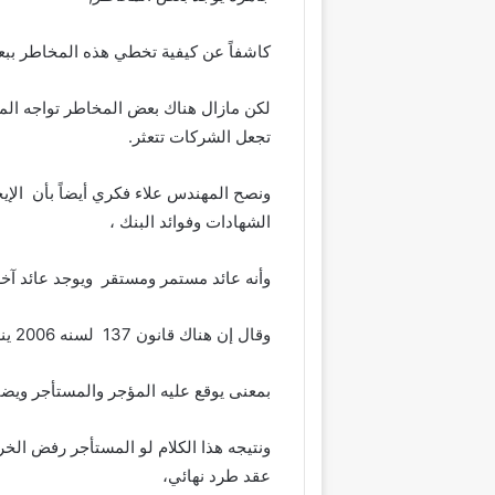
كاشفاً عن كيفية تخطي هذه المخاطر ببعض الم
لكن مازال هناك بعض المخاطر تواجه الم
تجعل الشركات تتعثر.
ونصح المهندس علاء فكري أيضاً بأن الإي
الشهادات وفوائد البنك ،
وأنه عائد مستمر ومستقر ويوجد عائد آخر 
وقال إن هناك قانون 137 لسنه 2006 ينص على أن عقد الإيجار مُزيّل بالصيغة التنفيذية،
بمعنى يوقع عليه المؤجر والمستأجر ويضا
ونتيجه هذا الكلام لو المستأجر رفض الخر
عقد طرد نهائي،