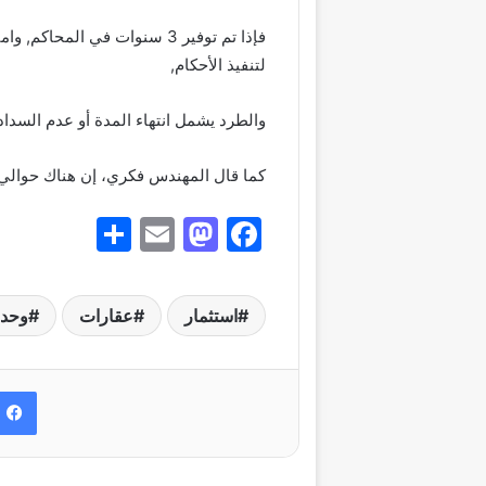
فإذا تم توفير 3 سنوات في الم
لتنفيذ الأحكام,
والطرد يشمل انتهاء المدة أو عدم السداد
كما قال المهندس فكري، إن هناك حوالي 10 مليون وحدة مغلقة في جمهورية مصر العربي
S
E
M
F
h
m
a
a
ar
ai
st
c
استثمار
عقارات
وحدة
e
l
o
e
d
b
o
o
n
o
k