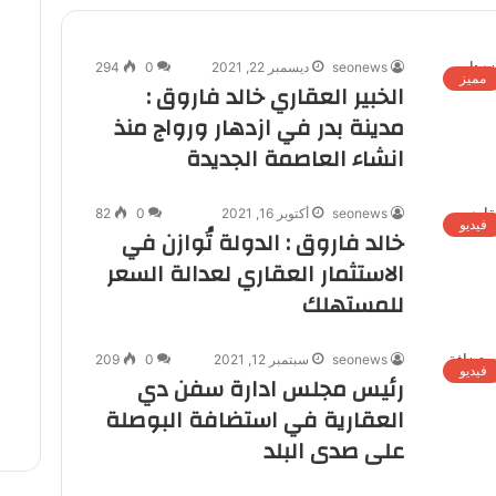
seonews
ديسمبر 22, 2021
0
294
مميز
الخبير العقاري خالد فاروق :
مدينة بدر في ازدهار ورواج منذ
انشاء العاصمة الجديدة
seonews
أكتوبر 16, 2021
0
82
فيديو
خالد فاروق : الدولة تُوازن في
الاستثمار العقاري لعدالة السعر
للمستهلك
seonews
سبتمبر 12, 2021
0
209
فيديو
رئيس مجلس ادارة سفن دي
العقارية في استضافة البوصلة
على صدى البلد