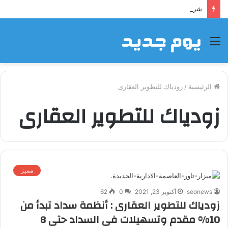
شراكة إيجي تاورز مع بلدينا.. قيمة مضافة تعزز نجاح المشروعات
القائمة
الرئيسية
/
زودياك للتطوير العقارى
زودياك للتطوير العقارى
مميز
seonews
أكتوبر 23, 2021
0
62
زودياك للتطوير العقارى : أنظمة سداد تبدأ من
10% مقدم وتسهيلات فى السداد حتى 8