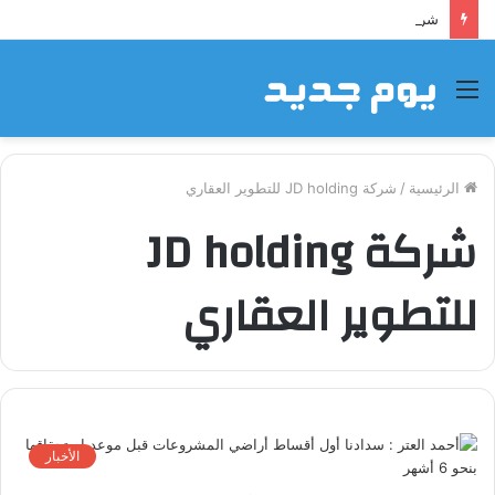
شراكة إيجي تاورز مع بلدينا.. قيمة مضافة تعزز نجاح المشروعات
القائمة
الرئيسية
/
شركة JD holding للتطوير العقاري
شركة JD holding
للتطوير العقاري
الأخبار