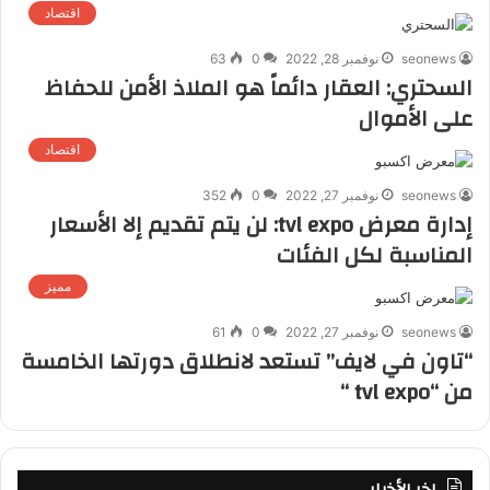
اقتصاد
seonews
نوفمبر 28, 2022
0
63
السحتري: العقار دائماً هو الملاذ الأمن للحفاظ
على الأموال
اقتصاد
seonews
نوفمبر 27, 2022
0
352
إدارة معرض tvl expo: لن يتم تقديم إلا الأسعار
المناسبة لكل الفئات
مميز
seonews
نوفمبر 27, 2022
0
61
“تاون في لايف” تستعد لانطلاق دورتها الخامسة
من “tvl expo “
اخر الأخبار