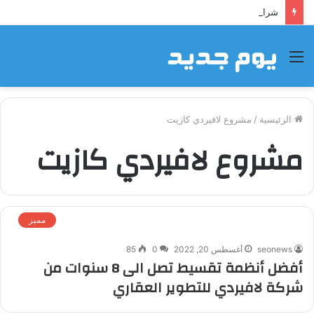
شراكة إيجي تاورز مع بلدينا.. قيمة مضافة تعزز نجاح المشروعات
القائمة
الرئيسية
/
مشروع لافيردي كازيت
مشروع لافيردي كازيت
مميز
seonews
أغسطس 20, 2022
0
85
أفضل أنظمة تقسيط تصل الى 8 سنوات من
شركة لافيردي للتطوير العقاري