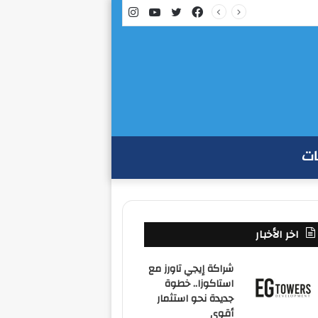
فيسبوك
تويتر
يوتيوب
انستقرام
ات
اخر الأخبار
شراكة إيجي تاورز مع
استاكوزا.. خطوة
جديدة نحو استثمار
أقوى