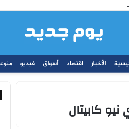
كة إيجي تاورز مع استاكوزا.. خطوة جديدة نحو استثمار أقوى
ئيسية
الأخبار
اقتصاد
أسواق
فيديو
منوع
نيو كابيتال