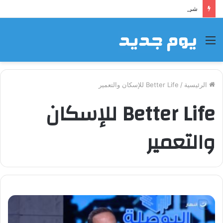
شراكة إيجي تاورز مع بلدينا.. قيمة مضافة تعزز نجاح المشروعات
القائمة
الرئيسية
/
Better Life للإسكان والتعمير
Better Life للإسكان
والتعمير