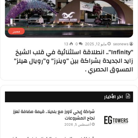
مميز
seonews
مايو 12, 2025
0
13
“Infinity”.. انطلاقة استثنائية في قلب الشيخ
زايد الجديدة بشراكة بين “وينرز” و”رويال هيلز”
المسوق الحصري .
اخر الأخبار
شراكة إيجي تاورز مع بلدينا.. قيمة مضافة تعزز
نجاح المشروعات
أغسطس 5, 2026