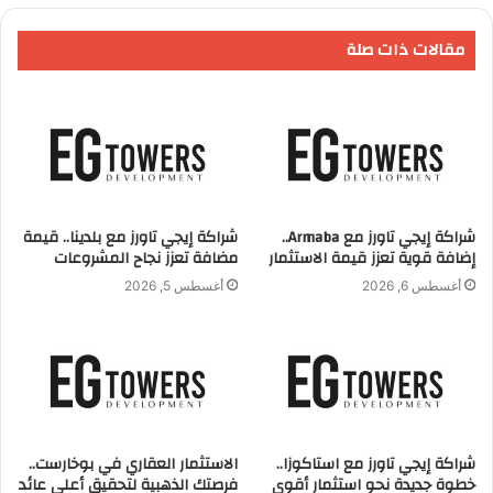
كليات للبنات لجامعة الأزهر.. وإللي بتواجه بتأخير نتيجة تباطؤ
مقالات ذات صلة
المحافظة في منح تراخيص البناء لاستكمال عمليات الإنشاء إللي
بدأوها فعلاً بمبنى مكون من دورين..
اليكم فيديو الحلقة
شراكة إيجي تاورز مع Armaba..
شراكة إيجي تاورز مع بلدينا.. قيمة
إضافة قوية تعزز قيمة الاستثمار
مضافة تعزز نجاح المشروعات
أغسطس 6, 2026
أغسطس 5, 2026
شراكة إيجي تاورز مع استاكوزا..
الاستثمار العقاري في بوخارست..
خطوة جديدة نحو استثمار أقوى
فرصتك الذهبية لتحقيق أعلى عائد