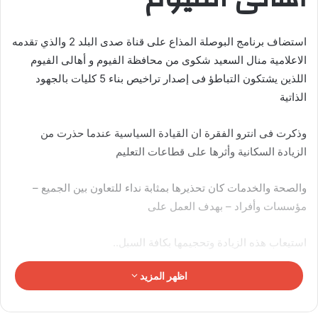
استضاف برنامج البوصلة المذاع على قناة صدى البلد 2 والذي تقدمه
الاعلامية منال السعيد شكوى من محافظة الفيوم و أهالى الفيوم
اللذين يشتكون التباطؤ فى إصدار تراخيص بناء 5 كليات بالجهود
الذاتية
وذكرت فى انترو الفقرة ان القيادة السياسية عندما حذرت من
الزيادة السكانية وأثرها على قطاعات التعليم
والصحة والخدمات كان تحذيرها بمثابة نداء للتعاون بين الجميع –
مؤسسات وأفراد – بهدف العمل على
استيعاب هذه الزيادة وتحجيمها بكافة السبل..
اظهر المزيد
ولأن قطاع التعليم الجامعي كان أحد القطاعات المتضررة نتيجة
تكدس الطلبة والطالبات بفصول دراسية من الصعب عليها استيعاب
هذه الزيادة كل سنة.. من هنا جاءت مبادرة أهالي الفيوم لبناء 5